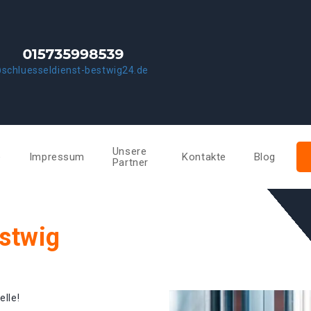
schluesseldienst-bestwig24.de
Unsere
e
Impressum
Kontakte
Blog
Partner
stwig
elle!