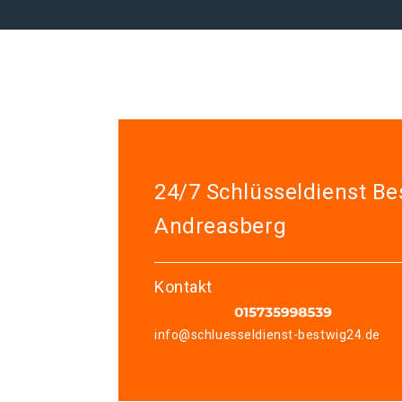
24/7 Schlüsseldienst Be
Andreasberg
Kontakt
info@schluesseldienst-bestwig24.de