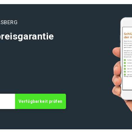
ASBERG
reisgarantie
t
Verfügbarkeit prüfen