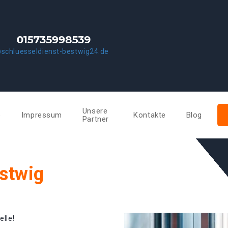
schluesseldienst-bestwig24.de
Unsere
e
Impressum
Kontakte
Blog
Partner
stwig
elle!