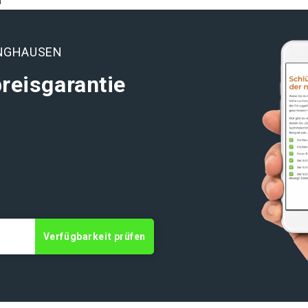
n
INGHAUSEN
reisgarantie
t
Verfügbarkeit prüfen