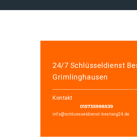
24/7 Schlüsseldienst Be
Grimlinghausen
Kontakt
info@schluesseldienst-bestwig24.de