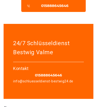
24/7 Schlüsseldienst
Bestwig Valme
Kontakt
info@schluesseldienst-bestwig24.de